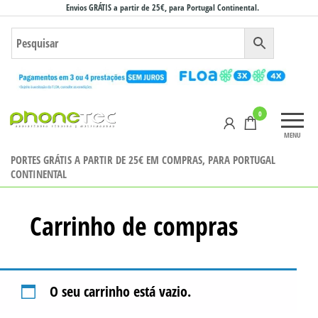
Saltar
Envios GRÁTIS a partir de 25€, para Portugal Continental.
para
o
conteúdo
Phonetec
0
– Loja
MENU
Online
PORTES GRÁTIS A PARTIR DE 25€ EM COMPRAS, PARA PORTUGAL
CONTINENTAL
Carrinho de compras
O seu carrinho está vazio.