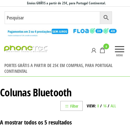
Saltar
Envios GRÁTIS a partir de 25€, para Portugal Continental.
para
o
conteúdo
Phonetec
0
– Loja
MENU
Online
PORTES GRÁTIS A PARTIR DE 25€ EM COMPRAS, PARA PORTUGAL
CONTINENTAL
Colunas Bluetooth
VIEW:
8
/
16
/
ALL
Filter
A mostrar todos os 5 resultados