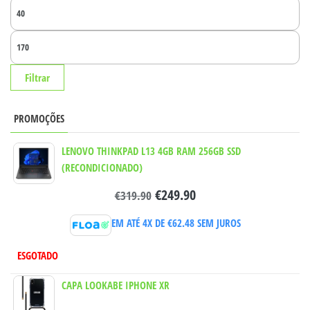
PR
MÍ
PR
MÁ
Filtrar
PROMOÇÕES
LENOVO THINKPAD L13 4GB RAM 256GB SSD
(RECONDICIONADO)
€
249.90
€
319.90
EM ATÉ 4X DE
€
62.48
SEM JUROS
ESGOTADO
CAPA LOOKABE IPHONE XR