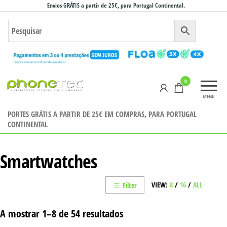
Saltar
Envios GRÁTIS a partir de 25€, para Portugal Continental.
para
o
conteúdo
Phonetec
0
– Loja
MENU
Online
PORTES GRÁTIS A PARTIR DE 25€ EM COMPRAS, PARA PORTUGAL
CONTINENTAL
Smartwatches
VIEW:
8
/
16
/
ALL
Filter
A mostrar 1–8 de 54 resultados