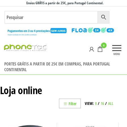
Saltar
Envios GRÁTIS a partir de 25€, para Portugal Continental.
para
o
conteúdo
Phonetec
0
– Loja
MENU
Online
PORTES GRÁTIS A PARTIR DE 25€ EM COMPRAS, PARA PORTUGAL
CONTINENTAL
Loja online
VIEW:
8
/
16
/
ALL
Filter