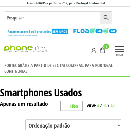
Saltar
Envios GRÁTIS a partir de 25€, para Portugal Continental.
para
o
conteúdo
Phonetec
0
– Loja
MENU
Online
PORTES GRÁTIS A PARTIR DE 25€ EM COMPRAS, PARA PORTUGAL
CONTINENTAL
Smartphones Usados
Apenas um resultado
VIEW:
8
/
16
/
ALL
Filter