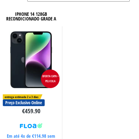
IPHONE 14 128GB
RECONDICIONADO GRADE A
OFERTA CAPA +
PELICULA
entrega estimada 2 a 3 dias
Preço Exclusivo Online
€
459.90
Em até 4x de
€
114.98
sem