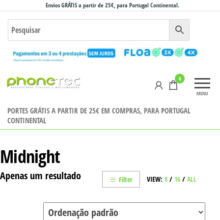
Saltar
Envios GRÁTIS a partir de 25€, para Portugal Continental.
para
o
conteúdo
Phonetec
0
– Loja
MENU
Online
PORTES GRÁTIS A PARTIR DE 25€ EM COMPRAS, PARA PORTUGAL
CONTINENTAL
Midnight
Apenas um resultado
VIEW:
8
/
16
/
ALL
Filter