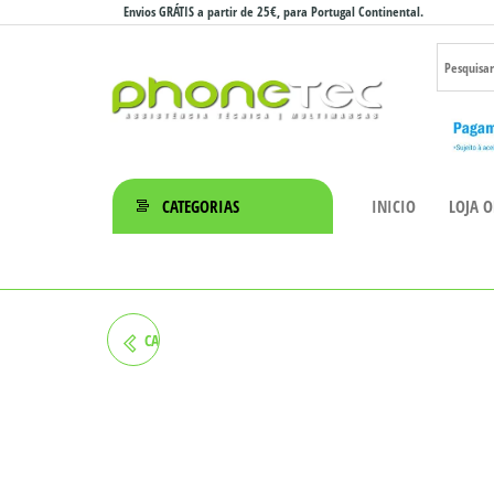
Saltar
Envios GRÁTIS a partir de 25€, para Portugal Continental.
para
o
conteúdo
Phonetec
– Loja
CATEGORIAS
INICIO
LOJA O
Online
CAPA FERRARI IPHONE 13 PRO
TRANSPARENTE