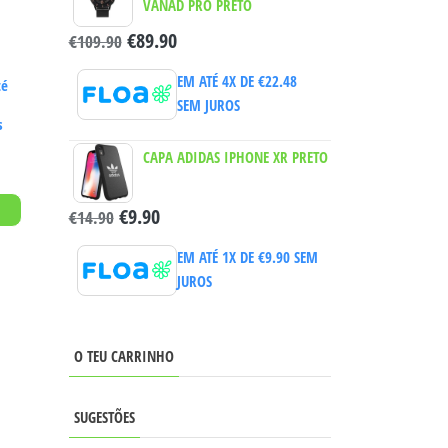
VANAD PRO PRETO
€
89.90
€
109.90
EM ATÉ 4X DE
€
22.48
té
SEM JUROS
s
CAPA ADIDAS IPHONE XR PRETO
€
9.90
€
14.90
EM ATÉ 1X DE
€
9.90
SEM
JUROS
O TEU CARRINHO
SUGESTÕES