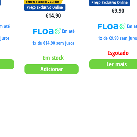
entrega estimada 2 a 3 dias
Preço Exclusivo Online
Preço Exclusivo Online
€
9.90
€
14.90
m até
Em a
Em até
juros
1x de
€
9.90
sem juro
1x de
€
14.90
sem juros
Esgotado
Em stock
Ler mais
Adicionar