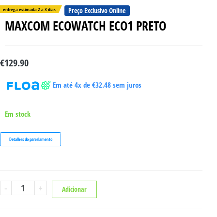
entrega estimada 2 a 3 dias
Preço Exclusivo Online
MAXCOM ECOWATCH ECO1 PRETO
€
129.90
Em até 4x de
€
32.48
sem juros
Em stock
Detalhes do parcelamento
Quantidade
-
+
Adicionar
de
MAXCOM
ECOWATCH
ECO1