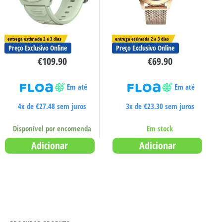
entrega estimada 2 a 3 dias
entrega estimada 2 a 3 dias
Preço Exclusivo Online
Preço Exclusivo Online
€
109.90
€
69.90
Em até
Em até
4x de
€
27.48
sem juros
3x de
€
23.30
sem juros
Disponível por encomenda
Em stock
Adicionar
Adicionar