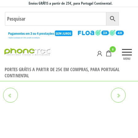
Saltar
Envios GRÁTIS a partir de 25€, para Portugal Continental.
para
o
conteúdo
Phonetec
0
– Loja
MENU
Online
PORTES GRÁTIS A PARTIR DE 25€ EM COMPRAS, PARA PORTUGAL
CONTINENTAL
MAXCOM FW52 GOLD
MAXCOM ECOWATCH ECO1
AZUL