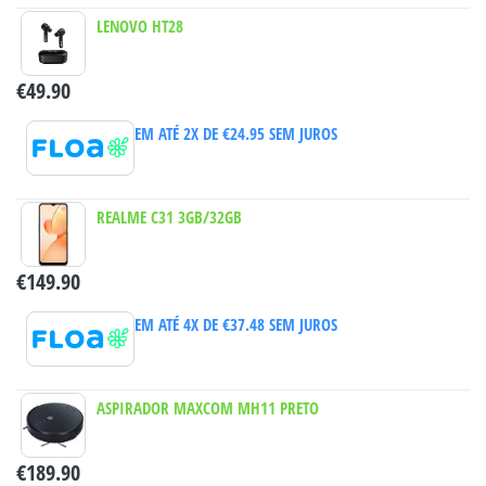
LENOVO HT28
€
49.90
EM ATÉ 2X DE
€
24.95
SEM JUROS
REALME C31 3GB/32GB
€
149.90
EM ATÉ 4X DE
€
37.48
SEM JUROS
ASPIRADOR MAXCOM MH11 PRETO
€
189.90