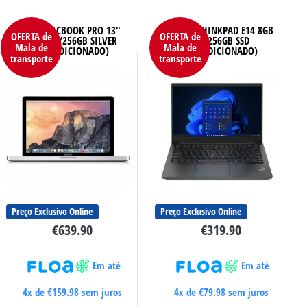
APPLE MACBOOK PRO 13″
LENOVO THINKPAD E14 8GB
OFERTA de
OFERTA de
2016 8GB/256GB SILVER
RAM 256GB SSD
Mala de
Mala de
(RECONDICIONADO)
(RECONDICIONADO)
transporte
transporte
Preço Exclusivo Online
Preço Exclusivo Online
€
639.90
€
319.90
Em até
Em até
4x de
€
159.98
sem juros
4x de
€
79.98
sem juros