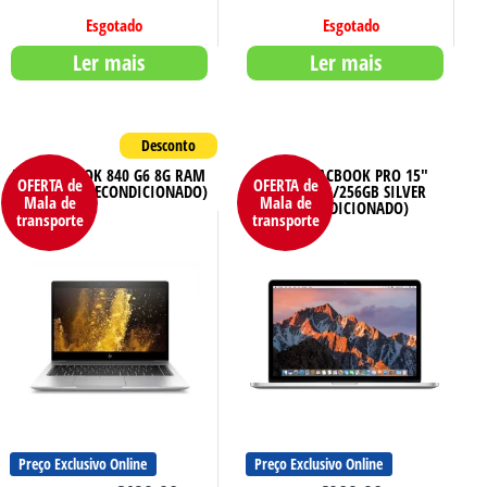
Esgotado
Esgotado
Ler mais
Ler mais
HP ELITEBOOK 840 G6 8G RAM
APPLE MACBOOK PRO 15″
OFERTA de
OFERTA de
256GB SSD (RECONDICIONADO)
2018 16GB/256GB SILVER
Mala de
Mala de
(RECONDICIONADO)
transporte
transporte
Preço Exclusivo Online
Preço Exclusivo Online