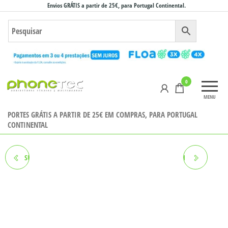
Saltar
Envios GRÁTIS a partir de 25€, para Portugal Continental.
para
o
conteúdo
Phonetec
0
– Loja
MENU
Online
PORTES GRÁTIS A PARTIR DE 25€ EM COMPRAS, PARA PORTUGAL
CONTINENTAL
SUPER CHARGER TYPE-C -30W
ASPIRADOR MAXCOM MH11
PRETO