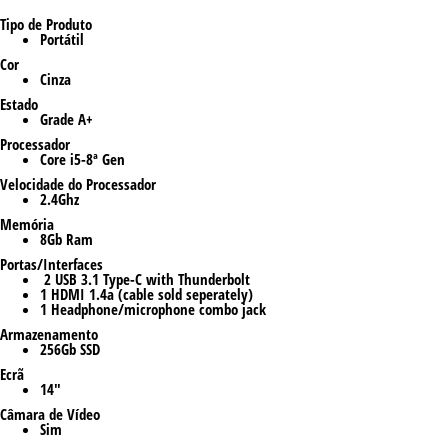
Tipo de Produto
Portátil
Cor
Cinza
Estado
Grade A+
Processador
Core i5-8ª Gen
Velocidade do Processador
2.4Ghz
Memória
8Gb Ram
Portas/Interfaces
2 USB 3.1 Type-C with Thunderbolt
1 HDMI 1.4a (cable sold seperately)
1 Headphone/microphone combo jack
Armazenamento
256Gb SSD
Ecrã
14″
Câmara de Vídeo
Sim