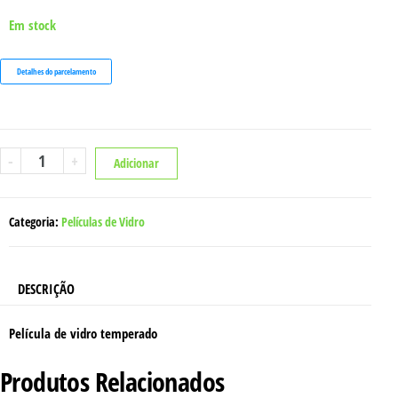
Em stock
Detalhes do parcelamento
Quantidade
-
+
Adicionar
de
PELÍCULA
XIAOMI
MI
8
Categoria:
Películas de Vidro
PRO
DESCRIÇÃO
Película de vidro temperado
Produtos Relacionados