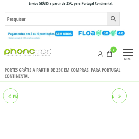
Saltar
Envios GRÁTIS a partir de 25€, para Portugal Continental.
para
o
conteúdo
Phonetec
0
– Loja
MENU
Online
PORTES GRÁTIS A PARTIR DE 25€ EM COMPRAS, PARA PORTUGAL
CONTINENTAL
PELÍCULA XIAOMI REDMI 6/6A
PELÍCULA XIAOMI MI 10 LITE
5G