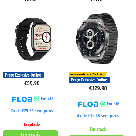
Preço Exclusivo Online
entrega estimada 2 a 3 dias
Preço Exclusivo Online
€
59.90
€
129.90
Em até
Em até
2x de
€
29.95
sem juros
4x de
€
32.48
sem juros
Esgotado
Em stock
Ler mais