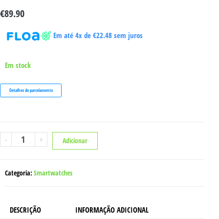
€
89.90
Em até 4x de
€
22.48
sem juros
Em stock
Detalhes do parcelamento
Quantidade
-
+
Adicionar
de
RELÓGIO
FW59
KIDDO
RS
Categoria:
Smartwatches
DESCRIÇÃO
INFORMAÇÃO ADICIONAL