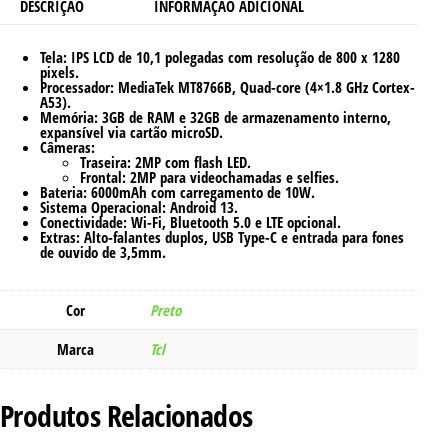
DESCRIÇÃO
INFORMAÇÃO ADICIONAL
Tela
: IPS LCD de 10,1 polegadas com resolução de 800 x 1280
pixels.
Processador
: MediaTek MT8766B, Quad-core (4×1.8 GHz Cortex-
A53).
Memória
: 3GB de RAM e 32GB de armazenamento interno,
expansível via cartão microSD.
Câmeras
:
Traseira: 2MP com flash LED.
Frontal: 2MP para videochamadas e selfies.
Bateria
: 6000mAh com carregamento de 10W.
Sistema Operacional
: Android 13.
Conectividade
: Wi-Fi, Bluetooth 5.0 e LTE opcional.
Extras
: Alto-falantes duplos, USB Type-C e entrada para fones
de ouvido de 3,5mm.
Cor
Preto
Marca
Tcl
Produtos Relacionados