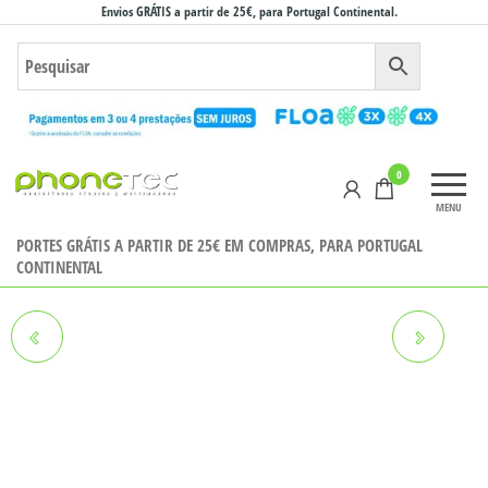
Saltar
Envios GRÁTIS a partir de 25€, para Portugal Continental.
para
o
conteúdo
Phonetec
0
– Loja
MENU
Online
PORTES GRÁTIS A PARTIR DE 25€ EM COMPRAS, PARA PORTUGAL
CONTINENTAL
TABLET ALCATEL 1T7
TCL 501 2GB/32GB