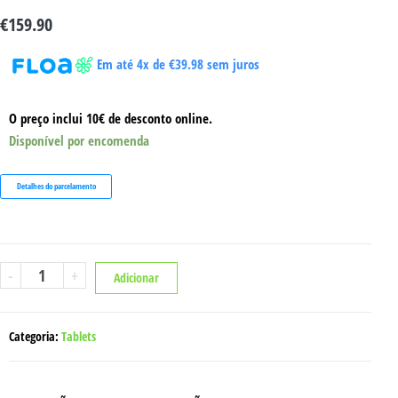
€
159.90
Em até 4x de
€
39.98
sem juros
O preço inclui 10€ de desconto online.
Disponível por encomenda
Detalhes do parcelamento
Quantidade
-
+
Adicionar
de
TABLET
TCL
TAB
10L
Categoria:
Tablets
gen
2
3GB
32GB