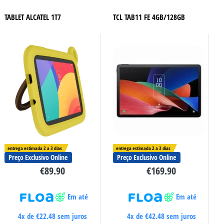
TABLET ALCATEL 1T7
TCL TAB11 FE 4GB/128GB
entrega estimada 2 a 3 dias
entrega estimada 2 a 3 dias
Preço Exclusivo Online
Preço Exclusivo Online
€
89.90
€
169.90
Em até
Em até
4x de
€
22.48
sem juros
4x de
€
42.48
sem juros