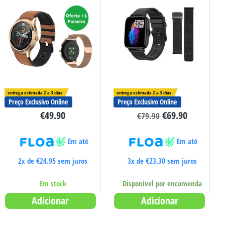
entrega estimada 2 a 3 dias
entrega estimada 2 a 3 dias
Preço Exclusivo Online
Preço Exclusivo Online
€
49.90
€
69.90
€
79.90
Em até
Em até
2x de
€
24.95
sem juros
3x de
€
23.30
sem juros
Em stock
Disponível por encomenda
Adicionar
Adicionar