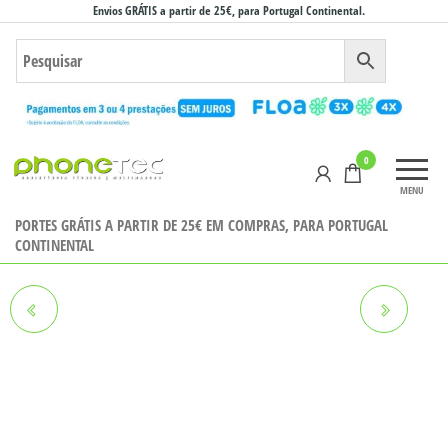
Saltar
Envios GRÁTIS a partir de 25€, para Portugal Continental.
para
o
conteúdo
Phonetec
0
– Loja
MENU
Online
PORTES GRÁTIS A PARTIR DE 25€ EM COMPRAS, PARA PORTUGAL
CONTINENTAL
AURICULAR BLUETOOTH
TITAN VALKIRIA VERDE
LENOVO HT30