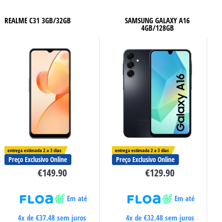
REALME C31 3GB/32GB
SAMSUNG GALAXY A16
4GB/128GB
entrega estimada 2 a 3 dias
entrega estimada 2 a 3 dias
Preço Exclusivo Online
Preço Exclusivo Online
€
149.90
€
129.90
Em até
Em até
4x de
€
37.48
sem juros
4x de
€
32.48
sem juros