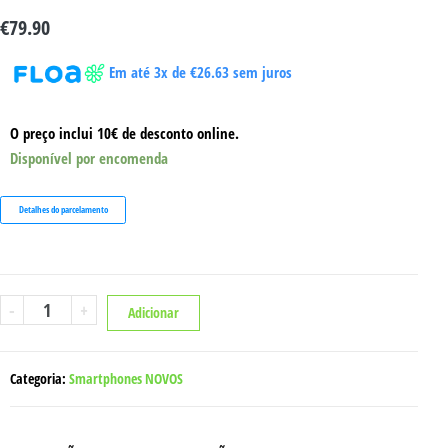
€
79.90
Em até 3x de
€
26.63
sem juros
O preço inclui 10€ de desconto online.
Disponível por encomenda
Detalhes do parcelamento
Quantidade
-
+
Adicionar
de
ZTE
BLADE
A35
6GB/64GB
Categoria:
Smartphones NOVOS