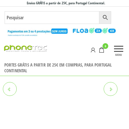
Saltar
Envios GRÁTIS a partir de 25€, para Portugal Continental.
para
o
conteúdo
Phonetec
0
– Loja
MENU
Online
PORTES GRÁTIS A PARTIR DE 25€ EM COMPRAS, PARA PORTUGAL
CONTINENTAL
ZTE BLADE A75
OPPO FIND X3 LITE 5G
4GB+10GB/256GB
12GB/128GB PRETO GRADE B