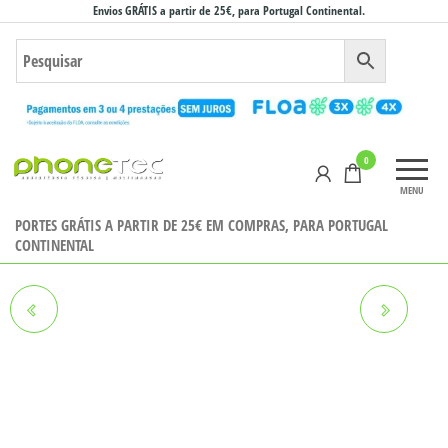
Saltar
Envios GRÁTIS a partir de 25€, para Portugal Continental.
para
o
conteúdo
Phonetec
0
– Loja
MENU
Online
PORTES GRÁTIS A PARTIR DE 25€ EM COMPRAS, PARA PORTUGAL
CONTINENTAL
BEAFON C245 PRETO
BEAFON C245 DOURADO