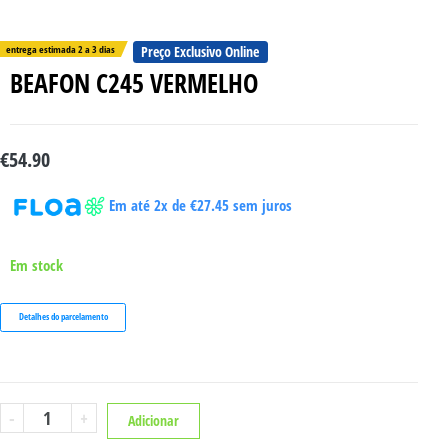
entrega estimada 2 a 3 dias
Preço Exclusivo Online
BEAFON C245 VERMELHO
€
54.90
Em até 2x de
€
27.45
sem juros
Em stock
Detalhes do parcelamento
Quantidade
-
+
Adicionar
de
BEAFON