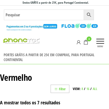
Saltar
Envios GRÁTIS a partir de 25€, para Portugal Continental.
para
o
conteúdo
Phonetec
0
– Loja
MENU
Online
PORTES GRÁTIS A PARTIR DE 25€ EM COMPRAS, PARA PORTUGAL
CONTINENTAL
Vermelho
VIEW:
8
/
16
/
ALL
Filter
A mostrar todos os 7 resultados