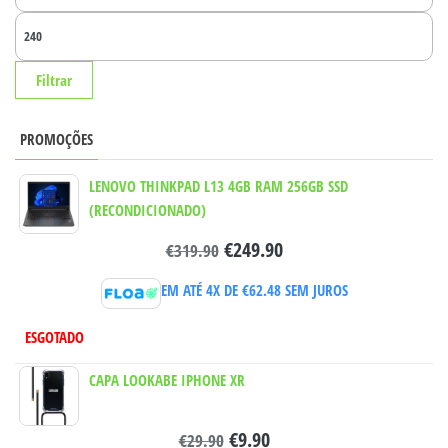
MÍ
PR
MÁ
Filtrar
PROMOÇÕES
LENOVO THINKPAD L13 4GB RAM 256GB SSD
(RECONDICIONADO)
€
249.90
€
319.90
EM ATÉ 4X DE
€
62.48
SEM JUROS
ESGOTADO
CAPA LOOKABE IPHONE XR
€
9.90
€
29.90