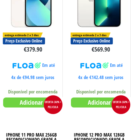
entrega estimada 2 a 3 dias
entrega estimada 2 a 3 dias
Preço Exclusivo Online
Preço Exclusivo Online
€
379.90
€
569.90
Em até
Em até
4x de
€
94.98
sem juros
4x de
€
142.48
sem juros
Disponível por encomenda
Disponível por encomenda
Adicionar
Adicionar
OFERTA CAPA +
OFERTA CAPA +
PELICULA
PELICULA
IPHONE 11 PRO MAX 256GB
IPHONE 12 PRO MAX 128GB
RECONDICIONADO GRADE A
RECONDICIONADO GRADE A