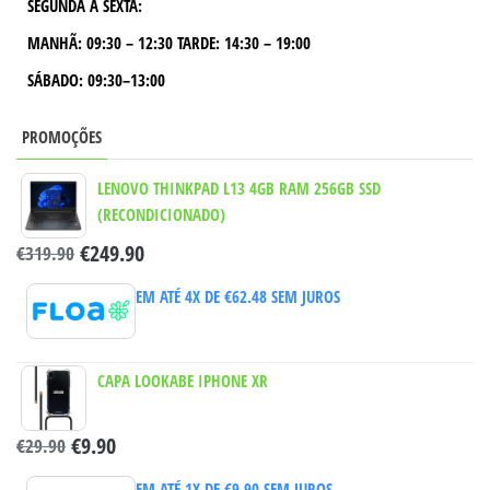
SEGUNDA A SEXTA:
MANHÃ:
09:30 – 12:30
TARDE:
14:30 – 19:00
SÁBADO: 09:30–13:00
PROMOÇÕES
LENOVO THINKPAD L13 4GB RAM 256GB SSD
(RECONDICIONADO)
€
249.90
€
319.90
EM ATÉ 4X DE
€
62.48
SEM JUROS
CAPA LOOKABE IPHONE XR
€
9.90
€
29.90
EM ATÉ 1X DE
€
9.90
SEM JUROS