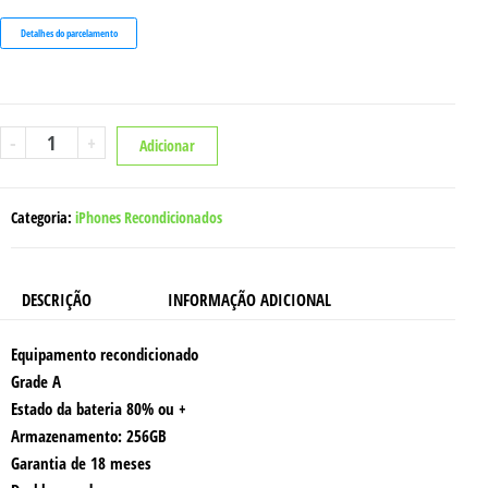
Detalhes do parcelamento
Quantidade
-
+
Adicionar
de
IPHONE
14
256GB
RECONDICIONADO
Categoria:
iPhones Recondicionados
GRADE
A
DESCRIÇÃO
INFORMAÇÃO ADICIONAL
Equipamento recondicionado
Grade A
Estado da bateria 80% ou +
Armazenamento: 256GB
Garantia de 18 meses