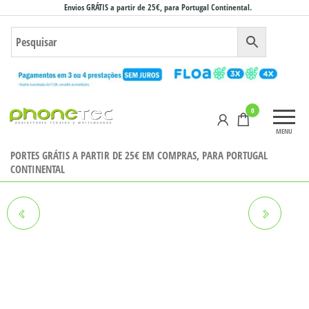
Saltar
Envios GRÁTIS a partir de 25€, para Portugal Continental.
para
o
conteúdo
Phonetec
0
– Loja
MENU
Online
PORTES GRÁTIS A PARTIR DE 25€ EM COMPRAS, PARA PORTUGAL
CONTINENTAL
IPHONE 13 MINI 256GB
IPHONE 12 256GB
RECONDICIONADO GRADE A
RECONDICIONADO GRADE A