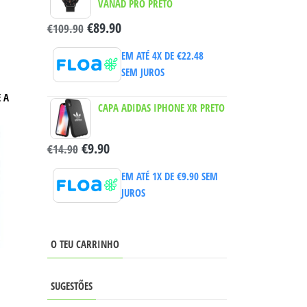
VANAD PRO PRETO
€
89.90
€
109.90
EM ATÉ 4X DE
€
22.48
SEM JUROS
B
 A
CAPA ADIDAS IPHONE XR PRETO
€
9.90
€
14.90
EM ATÉ 1X DE
€
9.90
SEM
JUROS
O TEU CARRINHO
SUGESTÕES