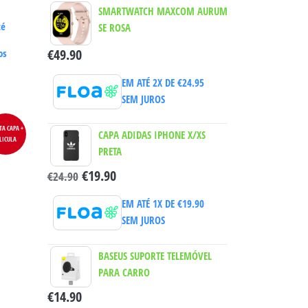
SMARTWATCH MAXCOM AURUM
té
SE ROSA
€
49.90
os
EM ATÉ 2X DE
€
24.95
SEM JUROS
TA CAPA +
CAPA ADIDAS IPHONE X/XS
LICULA
PRETA
€
19.90
€
24.90
EM ATÉ 1X DE
€
19.90
SEM JUROS
BASEUS SUPORTE TELEMÓVEL
PARA CARRO
€
14.90