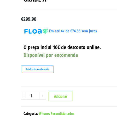
€
299.90
Em até 4x de
€
74.98
sem juros
O preço inclui 10€ de desconto online.
Disponível por encomenda
Detalhes do parcelamento
Quantidade
-
+
Adicionar
de
IPHONE
12
Categoria:
iPhones Recondicionados
256GB