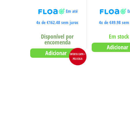
Em até
E
4x de
€
162.48
sem juros
4x de
€
49.98
sem 
Disponível por
Em stock
encomenda
Adicionar
Adicionar
OFERTA CAPA +
PELICULA