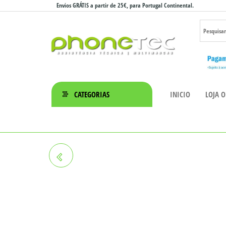
Saltar
Envios GRÁTIS a partir de 25€, para Portugal Continental.
para
o
conteúdo
Phonetec
– Loja
CATEGORIAS
INICIO
LOJA O
Online
IPHONE 14 256GB
RECONDICIONADO GRADE A