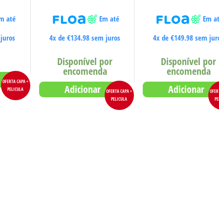
m até
Em até
Em a
juros
4x de
€
134.98
sem juros
4x de
€
149.98
sem jur
Disponível por
Disponível por
encomenda
encomenda
OFERTA CAPA +
Adicionar
Adicionar
PELICULA
OFERTA CAPA +
OFER
PELICULA
PE