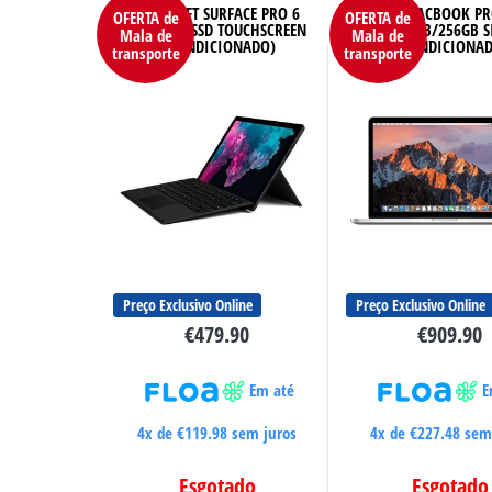
MICROSOFT SURFACE PRO 6
APPLE MACBOOK PR
OFERTA de
OFERTA de
8GB 256GB SSD TOUCHSCREEN
2018 16GB/256GB S
Mala de
Mala de
(RECONDICIONADO)
(RECONDICIONA
transporte
transporte
Preço Exclusivo Online
Preço Exclusivo Online
€
479.90
€
909.90
Em até
E
4x de
€
119.98
sem juros
4x de
€
227.48
sem 
Esgotado
Esgotado