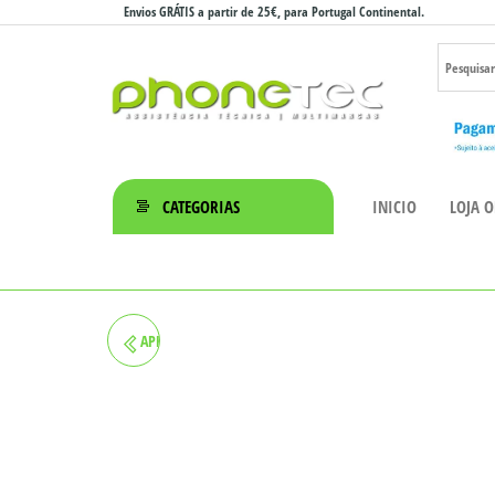
Saltar
Envios GRÁTIS a partir de 25€, para Portugal Continental.
para
o
conteúdo
Phonetec
– Loja
CATEGORIAS
INICIO
LOJA O
Online
APPLE MACBOOK PRO 13" 2016
8GB/256GB SILVER
(RECONDICIONADO)