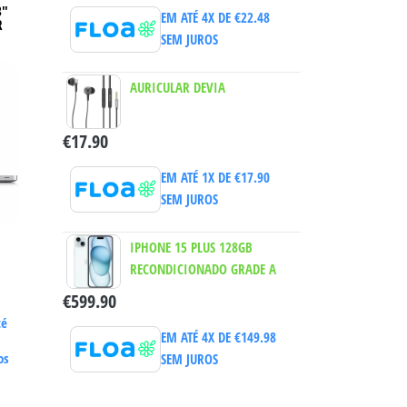
3″
EM ATÉ 4X DE
€
22.48
R
SEM JUROS
AURICULAR DEVIA
€
17.90
EM ATÉ 1X DE
€
17.90
SEM JUROS
IPHONE 15 PLUS 128GB
RECONDICIONADO GRADE A
€
599.90
té
EM ATÉ 4X DE
€
149.98
os
SEM JUROS