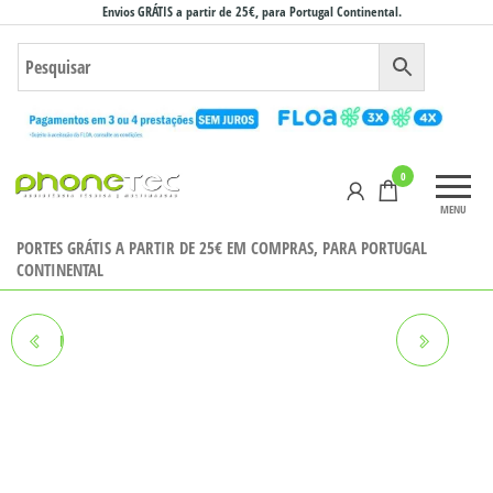
Saltar
Envios GRÁTIS a partir de 25€, para Portugal Continental.
para
o
conteúdo
Phonetec
0
– Loja
MENU
Online
PORTES GRÁTIS A PARTIR DE 25€ EM COMPRAS, PARA PORTUGAL
CONTINENTAL
MAXCOM NITRO GPS PRETO
MAXCOM XENON PRETO