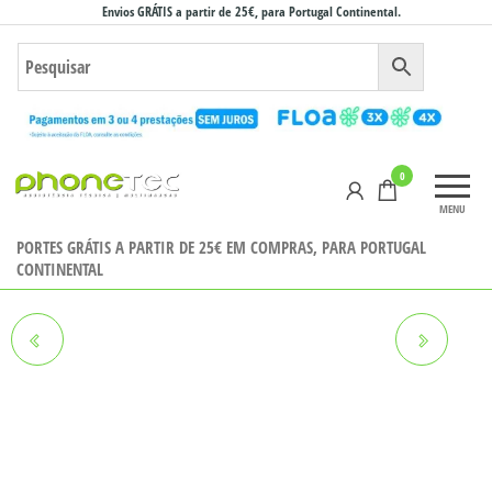
Saltar
Envios GRÁTIS a partir de 25€, para Portugal Continental.
para
o
conteúdo
Phonetec
0
– Loja
MENU
Online
PORTES GRÁTIS A PARTIR DE 25€ EM COMPRAS, PARA PORTUGAL
CONTINENTAL
MAXCOM FW43 CASTANHO
MAXCOM FW25 ARSEN PRO
ROSA