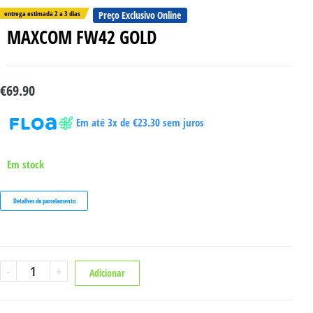
entrega estimada 2 a 3 dias
Preço Exclusivo Online
MAXCOM FW42 GOLD
€
69.90
Em até 3x de
€
23.30
sem juros
Em stock
Detalhes do parcelamento
Quantidade
-
+
Adicionar
de
MAXCOM
FW42
GOLD