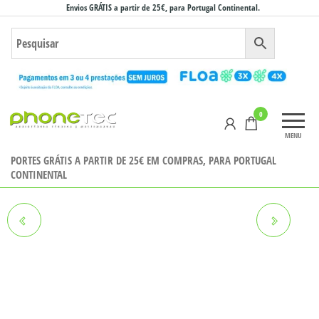
Saltar
Envios GRÁTIS a partir de 25€, para Portugal Continental.
para
o
conteúdo
Phonetec
0
– Loja
MENU
Online
PORTES GRÁTIS A PARTIR DE 25€ EM COMPRAS, PARA PORTUGAL
CONTINENTAL
MAXCOM FW43 COBALT 2
FITGO FW17 POWER VERDE
DOURADO