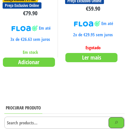
entrega estimada 2 a 3 dias
Preço Exclusivo Online
Preço Exclusivo Online
€
59.90
€
79.90
Em até
Em até
2x de
€
29.95
sem juros
3x de
€
26.63
sem juros
Esgotado
Em stock
Ler mais
Adicionar
PROCURAR PRODUTO