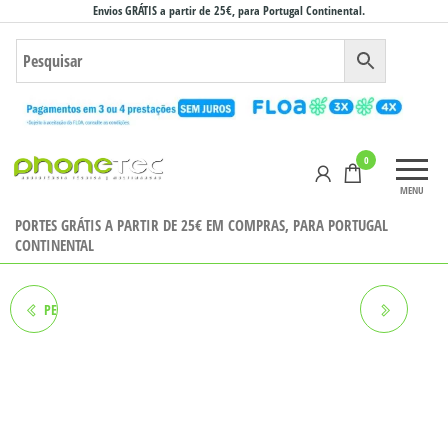
Saltar
Envios GRÁTIS a partir de 25€, para Portugal Continental.
para
o
conteúdo
Phonetec
0
– Loja
MENU
Online
PORTES GRÁTIS A PARTIR DE 25€ EM COMPRAS, PARA PORTUGAL
CONTINENTAL
PELÍCULA SAMSUNG S20 PLUS
PELÍCULA SAMSUNG A02