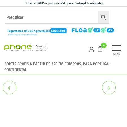
Saltar
Envios GRÁTIS a partir de 25€, para Portugal Continental.
para
o
conteúdo
Phonetec
0
– Loja
MENU
Online
PORTES GRÁTIS A PARTIR DE 25€ EM COMPRAS, PARA PORTUGAL
CONTINENTAL
PELÍCULA SAMSUNG J7 2017
PELÍCULA SAMSUNG A20S