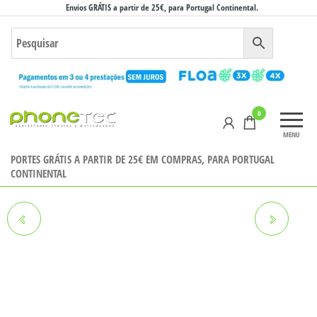
Saltar
Envios GRÁTIS a partir de 25€, para Portugal Continental.
para
o
conteúdo
Phonetec
0
– Loja
MENU
Online
PORTES GRÁTIS A PARTIR DE 25€ EM COMPRAS, PARA PORTUGAL
CONTINENTAL
XIAOMI REDMI 13C 5G
IPHONE 16 256GB
4GB/128GB
RECONDICIONADO GRADE A