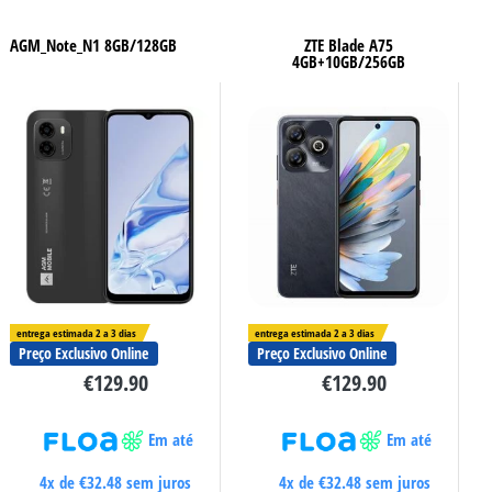
AGM_Note_N1 8GB/128GB
ZTE Blade A75
4GB+10GB/256GB
entrega estimada 2 a 3 dias
entrega estimada 2 a 3 dias
Preço Exclusivo Online
Preço Exclusivo Online
€
129.90
€
129.90
Em até
Em até
4x de
€
32.48
sem juros
4x de
€
32.48
sem juros