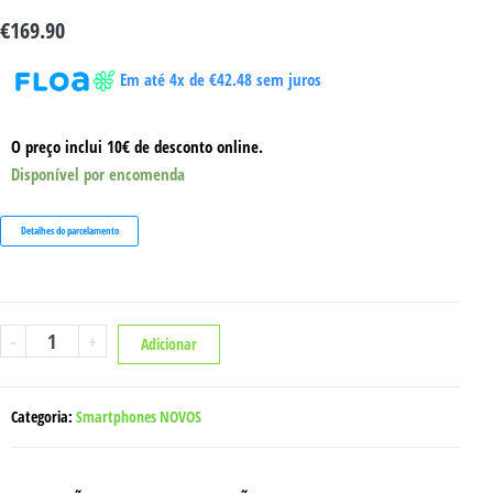
€
169.90
Em até 4x de
€
42.48
sem juros
O preço inclui 10€ de desconto online.
Disponível por encomenda
Detalhes do parcelamento
Quantidade
-
+
Adicionar
de
XIAOMI
REDMI
14C
16GB/256GB
Categoria:
Smartphones NOVOS