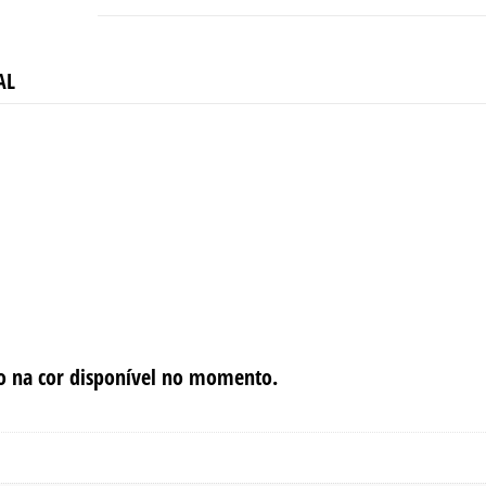
64GB
RECONDICIONADO
GRADE
A
AL
do na cor disponível no momento.