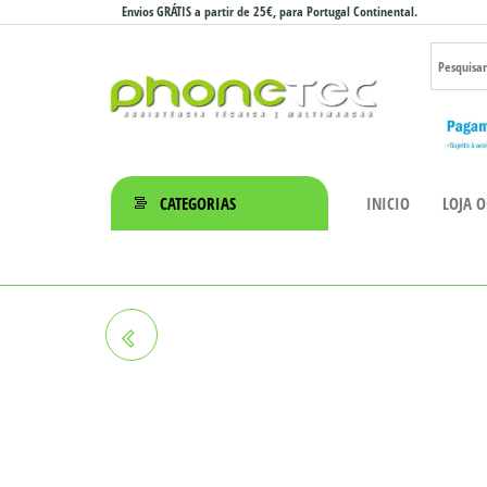
Saltar
Envios GRÁTIS a partir de 25€, para Portugal Continental.
para
o
conteúdo
Phonetec
– Loja
CATEGORIAS
INICIO
LOJA O
Online
IPHONE 12 256GB
RECONDICIONADO GRADE A