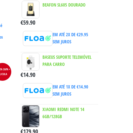
BEAFON SL605 DOURADO
€
59.90
té
EM ATÉ 2X DE
€
29.95
os
SEM JUROS
BASEUS SUPORTE TELEMÓVEL
PARA CARRO
TA CAPA +
€
14.90
LICULA
EM ATÉ 1X DE
€
14.90
SEM JUROS
XIAOMI REDMI NOTE 14
6GB/128GB
€
179.90