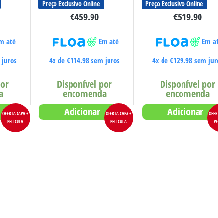
Preço Exclusivo Online
Preço Exclusivo Online
€
459.90
€
519.90
m até
Em até
Em a
juros
4x de
€
114.98
sem juros
4x de
€
129.98
sem jur
por
Disponível por
Disponível por
a
encomenda
encomenda
Adicionar
Adicionar
OFERTA CAPA +
OFERTA CAPA +
OFER
PELICULA
PELICULA
PE