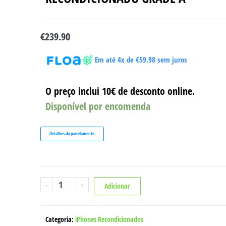
€
239.90
Em até 4x de
€
59.98
sem juros
O preço inclui 10€ de desconto online.
Disponível por encomenda
Detalhes do parcelamento
Quantidade
-
+
Adicionar
de
IPHONE
12
Categoria:
iPhones Recondicionados
MINI